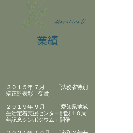
Masahiro.U
業績
２０１５年 ７月 「法務省特別
矯正監表彰」受賞
２０１９年 ９月 「愛知県地域
生活定着支援センター開設１０周
年記念シンポジウム」開催
２０２１年 １０月 「令和３年安