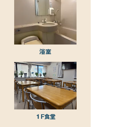
​浴室
１F食堂