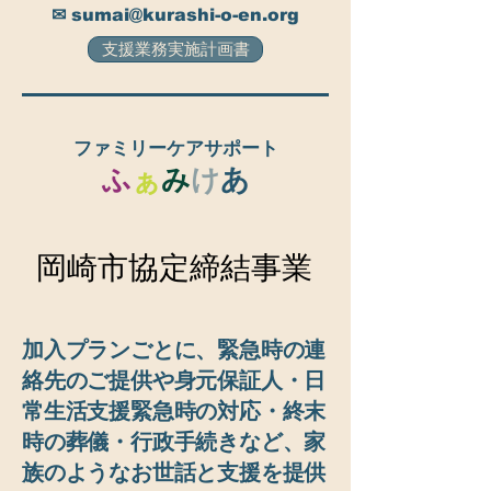
✉ sumai@kurashi-o-en.org
支援業務実施計画書
ファミリーケアサポート
ふ
ぁ
み
け
あ
岡崎市協定締結事業
岡崎市協定締結事業
加入プランごとに、
緊急時の連
絡先のご提供や身元保証人・日
常生活支援緊急時の対応・終末
時の葬儀・行政手続き
など、家
族のようなお世話と支援を提供