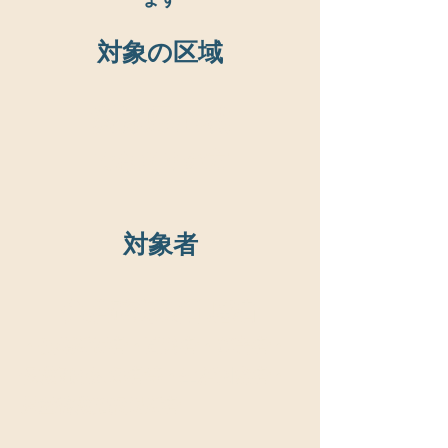
対象の区域
愛知県全域
​でお困りの方
対象者
住居確保要配慮者
・低額所得者・高齢者・障害者・
保護観察対象者等・生活困窮者・
児童養護施設退所者