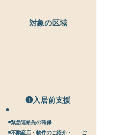
対象の区域
​居住支援協議会
等
への参画状況
(R7.6月現在）
・愛知県・名古屋市・
​岡崎市・一宮市・稲沢市
​❶入居前支援
◾️緊急連絡先の確保
◾️不動産店・物件のご紹介・ ご