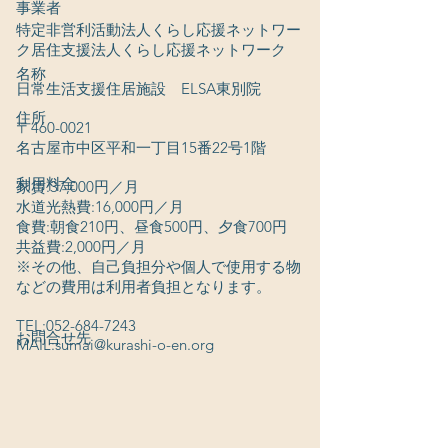
事業者
特定非営利活動法人くらし応援ネットワー
ク居住支援法人くらし応援ネットワーク
名称
日常生活支援住居施設 ELSA東別院
住所
〒460-0021
名古屋市中区平和一丁目15番22号1階
利用料金
家賃:37,000円／月
水道光熱費:16,000円／月
食費:朝食210円、昼食500円、夕食700円
共益費:2,000円／月
※その他、自己負担分や個人で使用する物
などの費用は利用者負担となります。
TEL:
052-684-7243
お問合せ先
MAIL:
sumai@kurashi-o-en.org