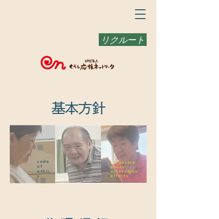
リクルート
​基本方針
code
corporate
of
abuse
ethic
code of
arevention
efforts
s
conduct